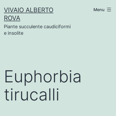
Salta
VIVAIO ALBERTO
Menu
al
ROVA
contenuto
Piante succulente caudiciformi
e insolite
Euphorbia
tirucalli