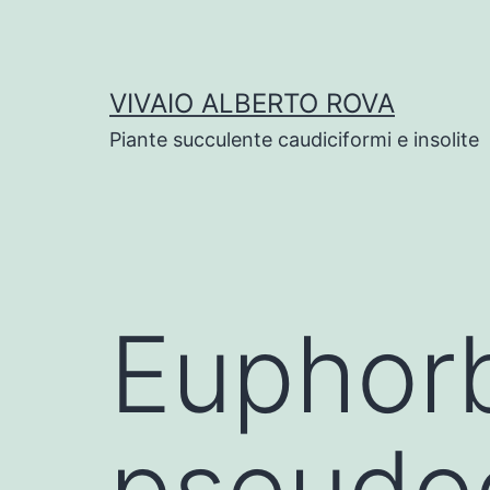
Salta
al
contenuto
VIVAIO ALBERTO ROVA
Piante succulente caudiciformi e insolite
Euphor
pseudo